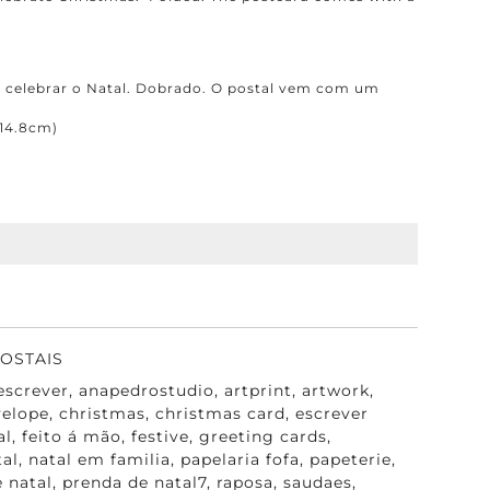
a celebrar o Natal. Dobrado. O postal vem com um
×14.8cm)
OSTAIS
escrever
,
anapedrostudio
,
artprint
,
artwork
,
velope
,
christmas
,
christmas card
,
escrever
al
,
feito á mão
,
festive
,
greeting cards
,
tal
,
natal em familia
,
papelaria fofa
,
papeterie
,
e natal
,
prenda de natal7
,
raposa
,
saudaes
,