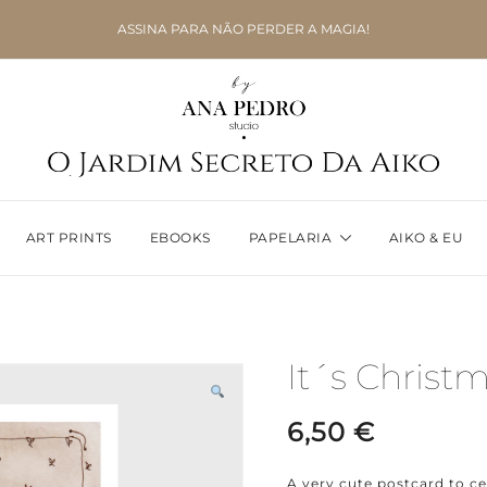
ASSINA PARA NÃO PERDER A MAGIA!
ART PRINTS
EBOOKS
PAPELARIA
AIKO & EU
It´s Christ
6,50
€
A very cute postcard to c