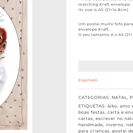
matching Kraft envelope.
Its size is A5 (21×14.8cm)
Um postal muito fofo par
envelope Kraft.
O seu tamanho é o A5 (21
Esgotado
CATEGORIAS:
NATAL
,
P
ETIQUETAS:
ãiko
,
amo 
boas festas
,
carta e en
cartas
,
escrever no nat
handmade
,
inverno
,
na
para crianças
,
postal d