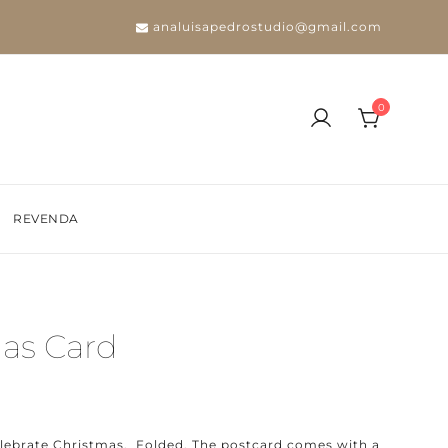
analuisapedrostudio@gmail.com
0
REVENDA
mas Card
elebrate Christmas. Folded. The postcard comes with a