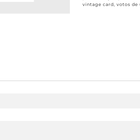
vintage card
,
votos de 