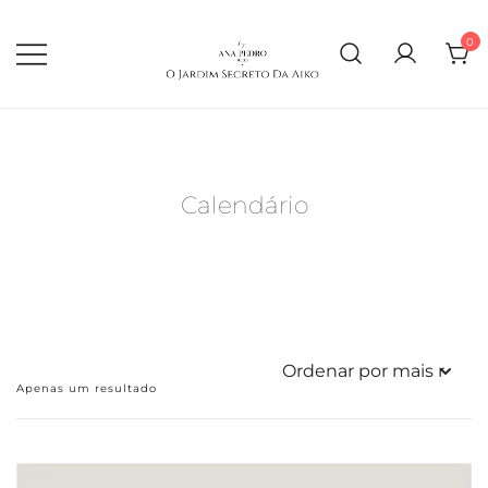
Skip
to
content
0
Calendário
Apenas um resultado