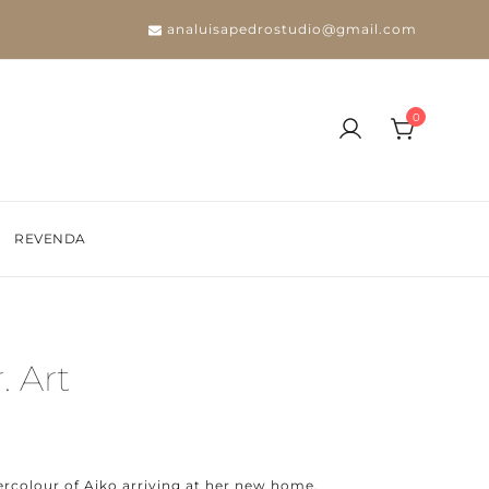
analuisapedrostudio@gmail.com
0
REVENDA
. Art
ercolour of Aiko arriving at her new home,