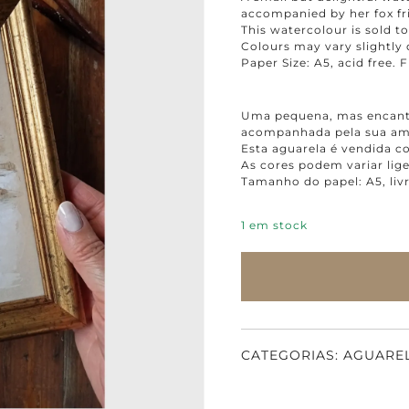
accompanied by her fox fr
This watercolour is sold 
Colours may vary slightly
Paper Size: A5, acid free
Uma pequena, mas encanta
acompanhada pela sua ami
Esta aguarela é vendida 
As cores podem variar lig
Tamanho do papel: A5, li
1 em stock
CATEGORIAS:
AGUARE