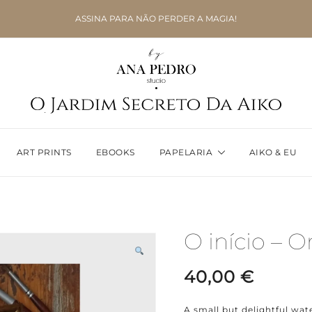
ASSINA PARA NÃO PERDER A MAGIA!
ART PRINTS
EBOOKS
PAPELARIA
AIKO & EU
O início – Or
40,00
€
A small but delightful wat