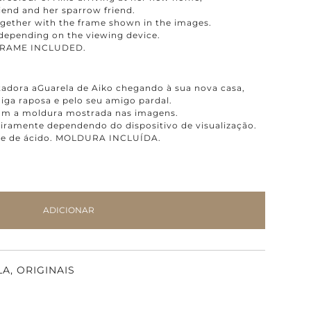
iend and her sparrow friend.
together with the frame shown in the images.
 depending on the viewing device.
. FRAME INCLUDED.
dora aGuarela de Aiko chegando à sua nova casa,
ga raposa e pelo seu amigo pardal.
com a moldura mostrada nas imagens.
eiramente dependendo do dispositivo de visualização.
vre de ácido. MOLDURA INCLUÍDA.
ADICIONAR
LA
,
ORIGINAIS