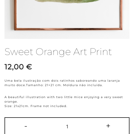
Sweet Orange Art Print
12,00
€
Uma bela ilustração com dois ratinhos saboreando uma laranja
muito doce.Tamanho: 21×21 cm. Moldura não incluída.
A beautiful illustration with two little mice enjoying a very sweet
orange.
Size: 21x21cm. Frame not included.
Quantidade
-
+
de
Sweet
Orange