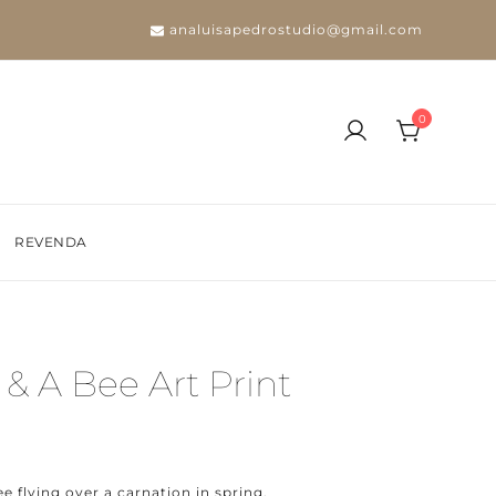
analuisapedrostudio@gmail.com
0
REVENDA
 & A Bee Art Print
ee flying over a carnation in spring.