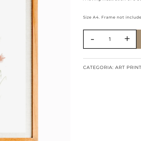
Size A4. Frame not includ
Quantidade
-
+
de
A
Carnation
&
A
Bee
CATEGORIA:
ART PRIN
Art
Print