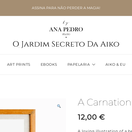
ASSINA PARA NÃO PERDER A MAGIA!
ART PRINTS
EBOOKS
PAPELARIA
AIKO & EU
A Carnation
12,00
€
A loving illustration of a b